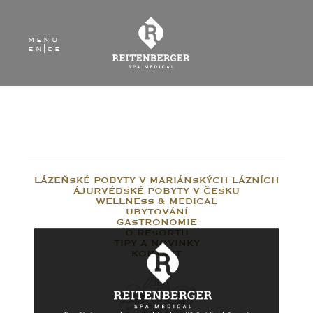
menu
en
|
de
LÁZEŇSKÉ POBYTY V MARIÁNSKÝCH LÁZNÍCH
ÁJURVÉDSKÉ POBYTY V ČESKU
WELLNESS & MEDICAL
UBYTOVÁNÍ
GASTRONOMIE
O RESORTU
TIPY A NOVINKY
KONTAKT