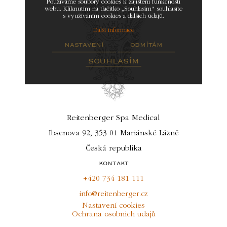
Používáme soubory cookies k zajištění funkčnosti
webu. Kliknutím na tlačítko „Souhlasím“ souhlasíte
s využíváním cookies a dalších údajů.
Další informace
nastavení
odmítám
souhlasím
Reitenberger Spa Medical
Ibsenova 92, 353 01 Mariánské Lázně
Česká republika
kontakt
+420 734 181 111
info@reitenberger.cz
Nastavení cookies
Ochrana osobnich udajů