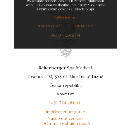
Používáme soubory cookies k zajištění funkčnosti
webu. Kliknutím na tlačítko „Souhlasím“ souhlasíte
s využíváním cookies a dalších údajů.
Další informace
nastavení
odmítám
souhlasím
Reitenberger Spa Medical
Ibsenova 92, 353 01 Mariánské Lázně
Česká republika
kontakt
+420 734 181 111
info@reitenberger.cz
Nastavení cookies
Ochrana osobnich udajů