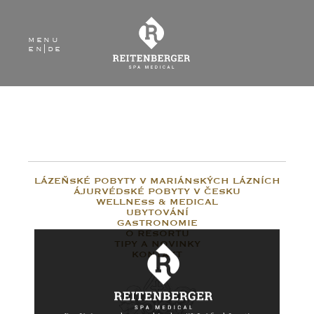
menu
en
|
de
LÁZEŇSKÉ POBYTY V MARIÁNSKÝCH LÁZNÍCH
ÁJURVÉDSKÉ POBYTY V ČESKU
WELLNESS & MEDICAL
UBYTOVÁNÍ
GASTRONOMIE
O RESORTU
TIPY A NOVINKY
KONTAKT