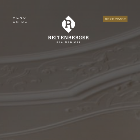
menu
rezervace
en
|
de