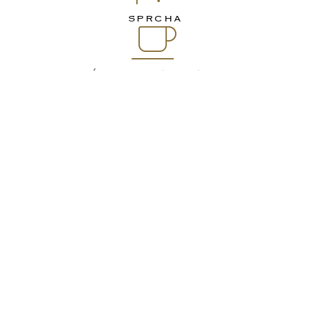
SPRCHA
KÁVOVAR NESPRESSO
2 TV SE SAT
TREZOR
PRACOVNÍ STŮL
MINIBAR ČI MALÁ LEDNIČKA