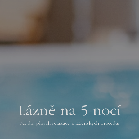
Lázně na 5 nocí
Pět dní plných relaxace a lázeňských procedur