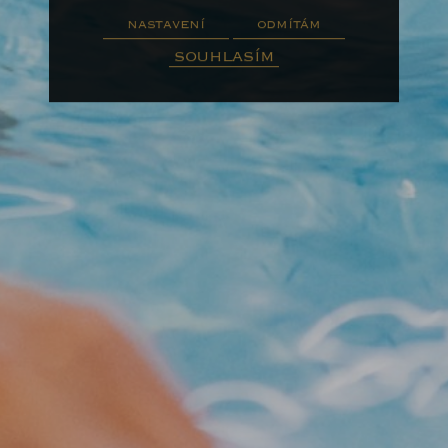
nastavení
odmítám
souhlasím