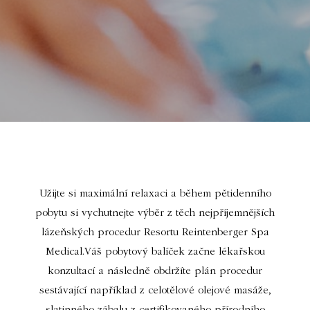
Užijte si maximální relaxaci a během pětidenního
pobytu si vychutnejte výběr z těch nejpříjemnějších
lázeňských procedur Resortu Reintenberger Spa
Medical.Váš pobytový balíček začne lékařskou
konzultací a následně obdržíte plán procedur
sestávající například z celotělové olejové masáže,
slatinného zábalu z certifikovaného přírodního