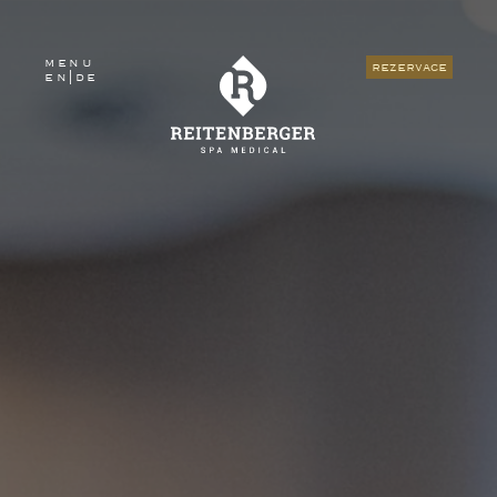
menu
rezervace
en
|
de