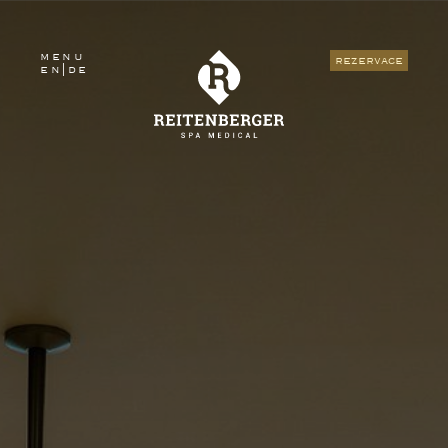
menu
rezervace
en
|
de