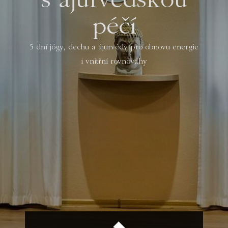
s ájurvédskou
péčí
5 dní jógy, dechu a ájurvédy pro obnovu energie
i vnitřní rovnováhy