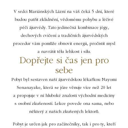
V srdci Mariánských Lázní na váš čeká 5 dní, které
budou patřit zklidnění, vědomému pohybu a léčivé
péči ájurvédy. Tato jedinečná kombinace jógy,
dechových cvičení a tradičních ájurvédských
procedur vám pomůže obnovit energii, pročistit mysl
a navrátit tělu lehkost i sílu.
Dopřejte si čas jen pro
sebe
Pobyt byl sestaven naší ájurvédskou lékařkou Nayomi
Senanayake, která se józe věnuje více než 20 let
a propojuje v ní hluboké znalosti východní medicíny
s osobní zkušeností. Lekce povede ona sama, nebo
některý z našich zkušených lektorů.
Pobyt je určen jak pro začátečníky, tak i pro ty, kteří