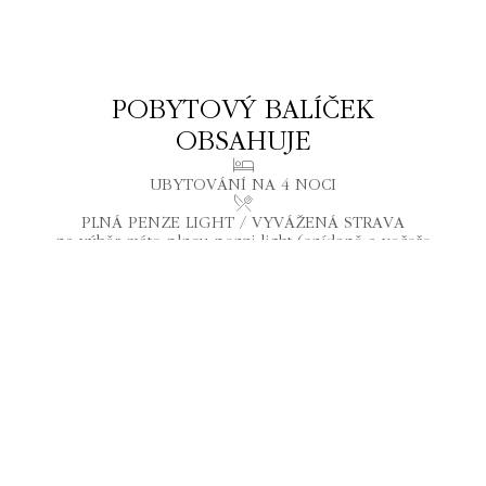
POBYTOVÝ BALÍČEK
OBSAHUJE
UBYTOVÁNÍ NA 4 NOCI
PLNÁ PENZE LIGHT / VYVÁŽENÁ STRAVA
na výběr máte plnou penzi light (snídaně a večeře
formou bufetu, lehký oběd – polévka, saláty, pečivo)
nebo vyváženou, lehkou stravu podporující
rovnováhu a detoxikaci
PRŮBĚŽNÁ INDIVIDUÁLNÍ PÉČE ÁJURVÉDSKÝCH
LÉKAŘŮ
ÚVODNÍ KONZULTACE S ÁJURVÉDSKÝM LÉKAŘEM
3 LEKCE RANNÍ SKUPINOVÉ JÓGY (60 MIN.)
SHIRODHARA (20 MIN.)
teplý olej stékající na čelo pro hluboké uvolnění